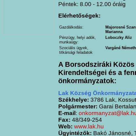
Péntek: 8.00 - 12.00 óráig
Elérhetőségek:
Gazdálkodás:
Majorosné Szan
Marianna
Pénzügy, helyi adók,
Loboczky Aliz
munkaügy:
Szociális ügyek,
Vargáné Németh 
titkársági feladatok
A Borsodsziráki Közös
Kirendeltségei és a fe
önkormányzatok:
Lak Község Önkormányzat
Székhelye:
3786 Lak, Kossuth
Polgármester:
Garai Bertala
E-mail
:
onkormanyzat@lak.h
Fax:
48/349-254
Web:
www.lak.hu
Ügyintézők:
Bakó Jánosné, T