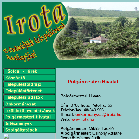
Polgármesteri Hivatal
Polgármesteri Hivatal
Cím
: 3786 Irota, Petőfi u. 66
Telefon/fax
: 48/349-906
E-mail:
onkormanyzat@irota.hu
Web
:
www.irota.hu
Polgármester:
Miklós László
Alpolgármester
: Csihony Attiláné
Jegyző:
Vékony Judit