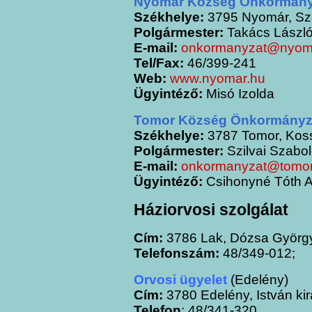
Nyomár Község Önkormány
Székhelye:
3795 Nyomár, Sz
Polgármester:
Takács Lászl
E-mail:
onkormanyzat@nyom
Tel/Fax:
46/399-241
Web:
www.nyomar.hu
Ügyintéző:
Misó Izolda
Tomor Község Önkormányz
Székhelye:
3787 Tomor, Koss
Polgármester:
Szilvai Szabo
E-mail:
onkormanyzat@tomor
Ügyintéző:
Csihonyné Tóth A
Háziorvosi szolgálat
Cím:
3786 Lak, Dózsa György
Telefonszám:
48/349-012;
Orvosi ügyelet
(Edelény)
Cím:
3780 Edelény, István kirá
Telefon
: 48/341-320