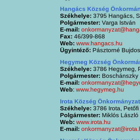
Hangács Község Önkormán
Székhelye:
3795 Hangács, S
Polgármester:
Varga István
E-mail:
onkormanyzat@hang
Fax:
46/399-868
Web:
www.hangacs.hu
Ügyintéző:
Pásztorné Bujdosó
Hegymeg Község Önkormá
Székhelye:
3786 Hegymeg, Pet
Polgármester:
Boschánszky 
E-mail:
onkormanyzat@hegy
Web
:
www.hegymeg.hu
Irota Község Önkormányza
Székhelye:
3786 Irota, Petőfi
Polgármester:
Miklós László
Web:
www.irota.hu
E-mail:
onkormanyzat@irota.