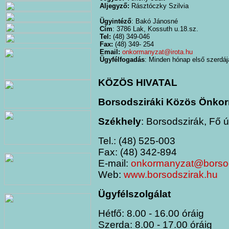
Aljegyző:
Rásztóczky Szilvia
Ügyintéző
: Bakó Jánosné
Cím
: 3786 Lak, Kossuth u.18.sz.
Tel:
(48) 349-046
Fax:
(48) 349- 254
Email:
onkormanyzat@irota.hu
Ügyfélfogadás
: Minden hónap első szerdáj
KÖZÖS HIVATAL
Borsodsziráki Közös Önkor
Székhely
: Borsodszirák, Fő ú
Tel.: (48) 525-003
Fax: (48) 342-894
E-mail:
onkormanyzat@borsod
Web:
www.borsodszirak.hu
Ügyfélszolgálat
Hétfő: 8.00 - 16.00 óráig
Szerda: 8.00 - 17.00 óráig