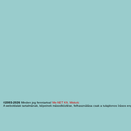
©2003-2026
Minden jog fenntartva!
Me-NET Kft. Miskolc
A weboldalak tartalmának, képeinek másodközlése, felhasználása csak a tulajdonos írásos en