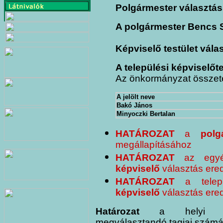
Polgármester választás
A polgármester Bencs S
Képviselő testület vála
A települési képviselőt
Az önkormányzat összeté
A jelölt neve
Bakó János
Minyoczki Bertalan
HATÁROZAT
a
polg
megállapításához
HATÁROZAT
az egyéni
képviselő
választás ere
HATÁROZAT
a telep
képviselő
választás ere
Határozat
a helyi önkor
megválasztandó tagjai számá