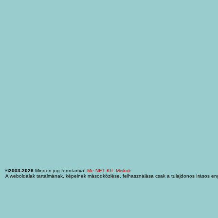
©2003-2026
Minden jog fenntartva!
Me-NET Kft. Miskolc
A weboldalak tartalmának, képeinek másodközlése, felhasználása csak a tulajdonos írásos en