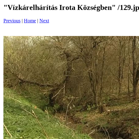
"Vízkárelhárítás Irota Községben" /129.j
Previous
|
Home
|
Next