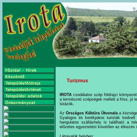
Turizmus
IROTA
csodálatos szép földrajzi környezet
a természeti szépségek mellett a friss, jó l
túrázók
.
Az
Országos Kéktúra Útvonala
a községen
Gyalogos és kerékpáros turisták kedvelt 
hangulatos szálláshely is található a te
előzetes egyeztetést követően az étkezés 
Látnivalók helyben: