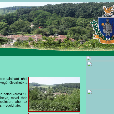
ben található, ahol
evegőt élvezhetik a
 halad keresztül.
helye, mivel több
lepülésen, ahol az
is megoldható.