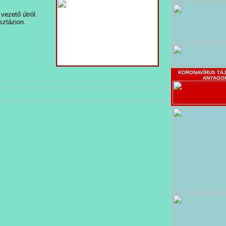
 vezető útról.
sztázion.
KORONAVÍRUS TÁ
ANYAGO