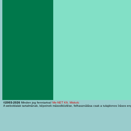
©2003-2026
Minden jog fenntartva!
Me-NET Kft. Miskolc
A weboldalak tartalmának, képeinek másodközlése, felhasználása csak a tulajdonos írásos en